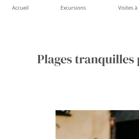
Aller
Accueil
Excursions
Visites à
au
contenu
Plages tranquilles
Découvrir
Dubrovnik
avec
Votre