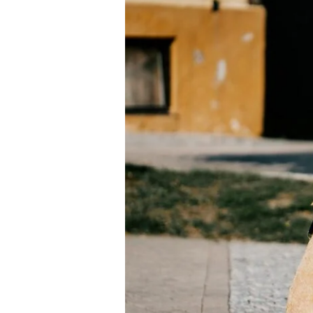
Chien
:
Plages
&
Magasins