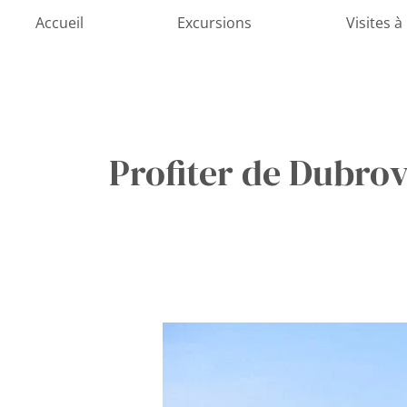
Aller
Accueil
Excursions
Visites à
au
contenu
Profiter de Dubrov
Dubrovnik
à
votre
rythme