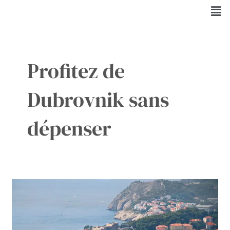
Aller
Men
au
contenu
Profitez de
Dubrovnik sans
dépenser
Comment
passer
une
journée
sans