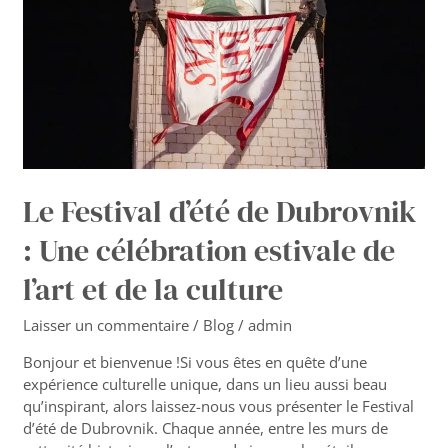
:
Une
célébration
estivale
de
l’art
et
de
la
Le Festival d’été de Dubrovnik
culture
: Une célébration estivale de
l’art et de la culture
Laisser un commentaire
/
Blog
/
admin
Bonjour et bienvenue !Si vous êtes en quête d’une
expérience culturelle unique, dans un lieu aussi beau
qu’inspirant, alors laissez-nous vous présenter le Festival
d’été de Dubrovnik. Chaque année, entre les murs de