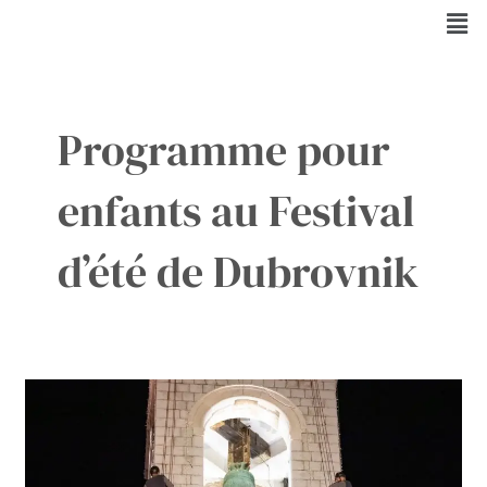
Aller
Men
au
contenu
Programme pour
enfants au Festival
d’été de Dubrovnik
Le
Festival
d’été
de
Dubrovnik