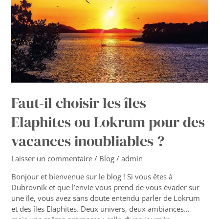
Elaphites
ou
Lokrum
pour
des
vacances
inoubliables
?
Faut-il choisir les îles
Elaphites ou Lokrum pour des
vacances inoubliables ?
Laisser un commentaire
/
Blog
/
admin
Bonjour et bienvenue sur le blog ! Si vous êtes à
Dubrovnik et que l’envie vous prend de vous évader sur
une île, vous avez sans doute entendu parler de Lokrum
et des îles Elaphites. Deux univers, deux ambiances…