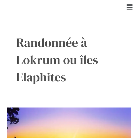
Aller
Men
au
contenu
Randonnée à
Lokrum ou îles
Elaphites
Faut-
il
choisir
les
îles