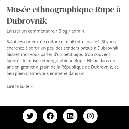
Musée ethnographique Rupe à
Dubrovnik
Laisser un commentaire
/
Blog
/
admin
Salut les curieux de culture et d’histoire locale ! Si vous
cherchez à sortir un peu des sentiers battus à Dubrovnik,
laissez-moi vous parler d’un petit bijou trop souvent
ignoré : le musée ethnographique Rupe. Niché dans un
ancien grenier à grain de la République de Dubrovnik, ce
lieu plein d’âme vous emmène dans un
Lire la suite »
T
F
L
I
w
a
i
n
i
c
n
s