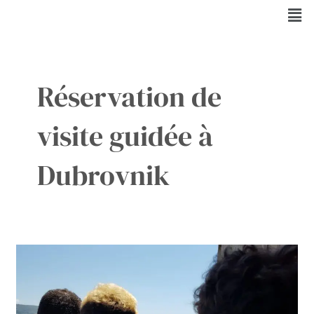
Aller
Men
au
contenu
Réservation de
visite guidée à
Dubrovnik
Game
of
Thrones
et
Dubrovnik