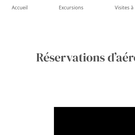
Aller
Accueil
Excursions
Visites à
au
contenu
Réservations d’aé
L’aéroport
de
Dubrovnik
devient