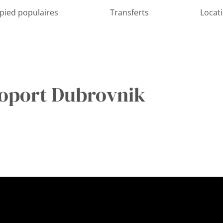
 pied populaires
Transferts
Locat
roport Dubrovnik