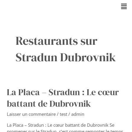
Aller
Men
au
contenu
Restaurants sur
Stradun Dubrovnik
La Placa – Stradun : Le cœur
La
Placa
battant de Dubrovnik
–
Stradun
Laisser un commentaire
/
test
/
admin
:
Le
La Placa – Stradun : Le cœur battant de Dubrovnik Se
cœur
promener sur le Stradun, c’est comme remonter le temps