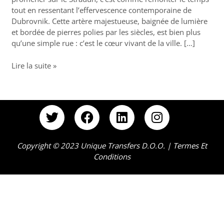
battant
tout en ressentant l’effervescence contemporaine de
de
Dubrovnik. Cette artère majestueuse, baignée de lumière
Dubrovnik
et bordée de pierres polies par les siècles, est bien plus
qu’une simple rue : c’est le cœur vivant de la ville. […]
Lire la suite »
T
F
L
I
w
a
i
n
i
c
n
s
t
e
k
t
Copyright © 2023 Unique Transfers D.o.o. |
Termes Et
Conditions
t
b
e
a
e
o
d
g
r
o
i
r
k
n
a
m