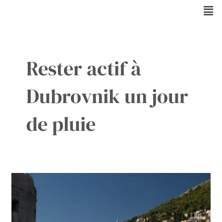
Aller
Men
au
contenu
Rester actif à
Dubrovnik un jour
de pluie
Les
activités
à
Dubrovnik
lors