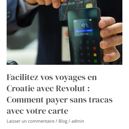
voyages
en
Croatie
avec
Revolut
:
Comment
payer
sans
tracas
avec
votre
Facilitez vos voyages en
carte
Croatie avec Revolut :
Comment payer sans tracas
avec votre carte
Laisser un commentaire
/
Blog
/
admin