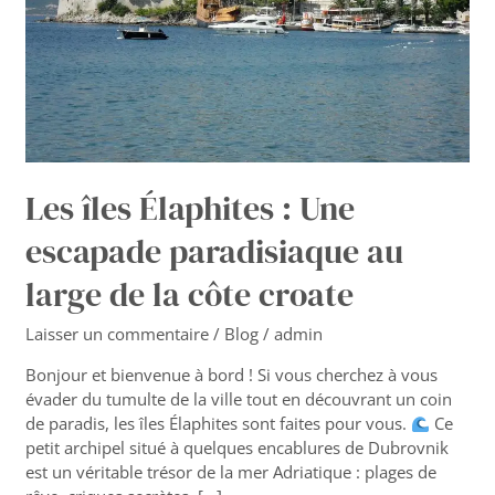
au
large
de
la
côte
croate
Les îles Élaphites : Une
escapade paradisiaque au
large de la côte croate
Laisser un commentaire
/
Blog
/
admin
Bonjour et bienvenue à bord ! Si vous cherchez à vous
évader du tumulte de la ville tout en découvrant un coin
de paradis, les îles Élaphites sont faites pour vous.
Ce
petit archipel situé à quelques encablures de Dubrovnik
est un véritable trésor de la mer Adriatique : plages de