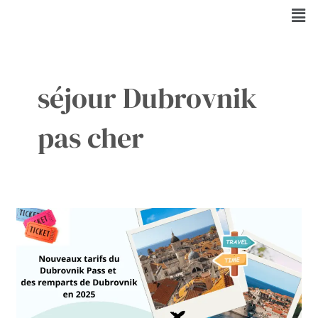
Aller
Men
au
contenu
séjour Dubrovnik
pas cher
Tarifs
Dubrovnik
Pass
et
Remparts
:
Le