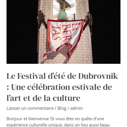
d’été
de
Dubrovnik
:
Une
célébration
estivale
de
l’art
et
de
la
Le Festival d’été de Dubrovnik
culture
: Une célébration estivale de
l’art et de la culture
Laisser un commentaire
/
Blog
/
admin
Bonjour et bienvenue !Si vous êtes en quête d’une
expérience culturelle unique, dans un lieu aussi beau