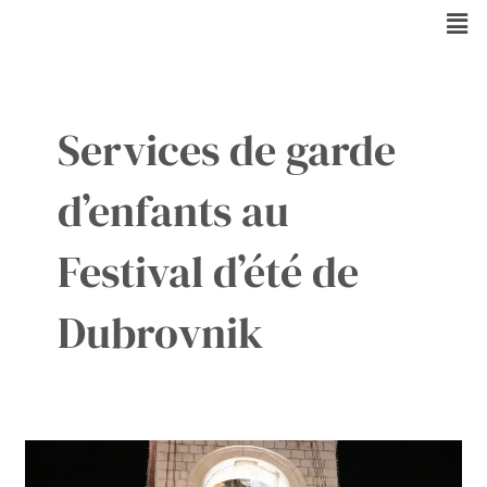
Aller
Men
au
contenu
Services de garde
d’enfants au
Festival d’été de
Dubrovnik
Le
Festival