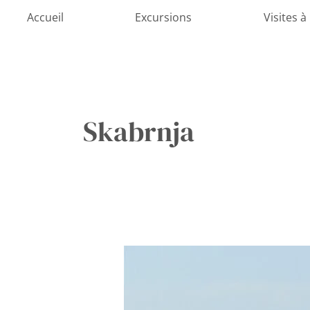
Aller
Accueil
Excursions
Visites à
au
contenu
Skabrnja
La
guerre
pour
le