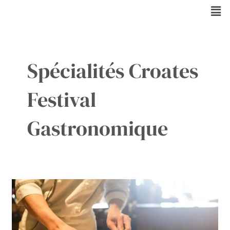
Aller
Men
au
contenu
Spécialités Croates
Festival
Gastronomique
Savourer
la
magie
culinaire
au