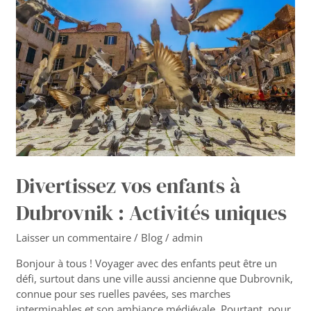
enfants
à
Dubrovnik
:
Activités
uniques
Divertissez vos enfants à
Dubrovnik : Activités uniques
Laisser un commentaire
/
Blog
/
admin
Bonjour à tous ! Voyager avec des enfants peut être un
défi, surtout dans une ville aussi ancienne que Dubrovnik,
connue pour ses ruelles pavées, ses marches
interminables et son ambiance médiévale. Pourtant, pour