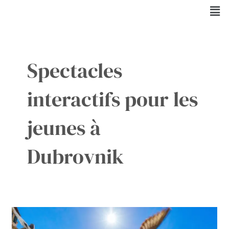
Aller
Men
au
contenu
Spectacles
interactifs pour les
jeunes à
Dubrovnik
Divertissez
vos