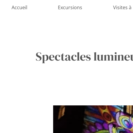
Aller
Accueil
Excursions
Visites à
au
contenu
Spectacles lumin
Dubrovnik
s’Illuminate
:
Lumiart