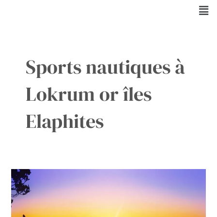
Aller
Men
au
contenu
Sports nautiques à
Lokrum or îles
Elaphites
Faut-
il
choisir
les
îles