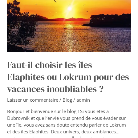
Elaphites
ou
Lokrum
pour
des
vacances
inoubliables
?
Faut-il choisir les îles
Elaphites ou Lokrum pour des
vacances inoubliables ?
Laisser un commentaire
/
Blog
/
admin
Bonjour et bienvenue sur le blog ! Si vous êtes à
Dubrovnik et que l’envie vous prend de vous évader sur
une île, vous avez sans doute entendu parler de Lokrum
et des îles Elaphites. Deux univers, deux ambiances…