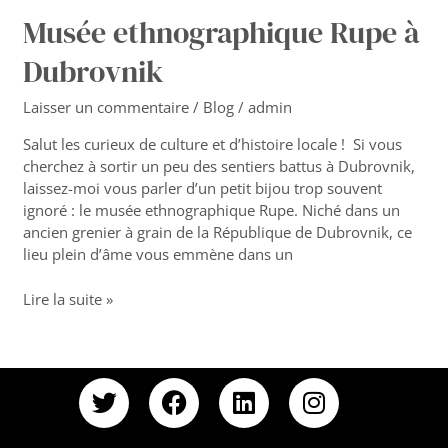
Musée ethnographique Rupe à
Dubrovnik
Laisser un commentaire
/
Blog
/
admin
Salut les curieux de culture et d’histoire locale ! Si vous
cherchez à sortir un peu des sentiers battus à Dubrovnik,
laissez-moi vous parler d’un petit bijou trop souvent
ignoré : le musée ethnographique Rupe. Niché dans un
ancien grenier à grain de la République de Dubrovnik, ce
lieu plein d’âme vous emmène dans un
Lire la suite »
T
F
L
I
w
a
i
n
i
c
n
s