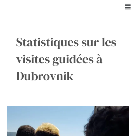
Aller
Men
au
contenu
Statistiques sur les
visites guidées à
Dubrovnik
Game
of
Thrones
et
Dubrovnik