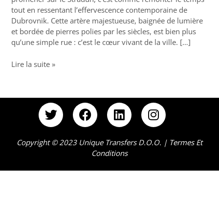
battant
tout en ressentant l’effervescence contemporaine de
de
Dubrovnik. Cette artère majestueuse, baignée de lumière
Dubrovnik
et bordée de pierres polies par les siècles, est bien plus
qu’une simple rue : c’est le cœur vivant de la ville. […]
Lire la suite »
T
F
L
I
w
a
i
n
i
c
n
s
t
e
k
t
Copyright © 2023 Unique Transfers D.o.o. |
Termes Et
Conditions
t
b
e
a
e
o
d
g
r
o
i
r
k
n
a
m