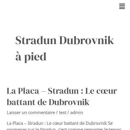
Aller
Men
au
contenu
Stradun Dubrovnik
à pied
La Placa – Stradun : Le cœur
La
Placa
battant de Dubrovnik
–
Stradun
Laisser un commentaire
/
test
/
admin
:
Le
La Placa – Stradun : Le cœur battant de Dubrovnik Se
cœur
promener sur le Stradun, c’est comme remonter le temps