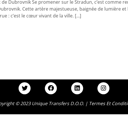
nt de Dubrovnik Se promener sur le Stradun, c’est comme r
ubrovnik. Cette artère majestueuse, baignée de lumière et b
ue : c’est le cœur vivant de la ville. […]
T
F
L
I
w
a
i
n
i
c
n
s
t
e
k
t
yright © 2023 Unique Transfers D.o.o. |
Termes Et Condit
t
b
e
a
e
o
d
g
r
o
i
r
k
n
a