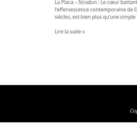
La Placa – Stradun : Le cœur batta
:
l’effervescence contemporaine de D
Le
siècles, est bien plus qu’une simple r
cœur
battant
Lire la suite »
de
Dubrovnik
Cop