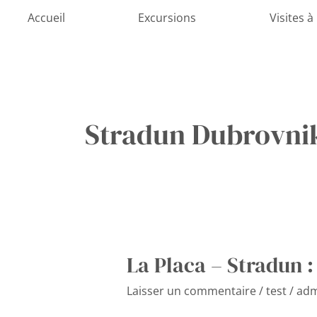
Aller
Accueil
Excursions
Visites à
au
contenu
Stradun Dubrovnik
La Placa – Stradun 
La
Placa
Laisser un commentaire
/
test
/
adm
–
Stradun