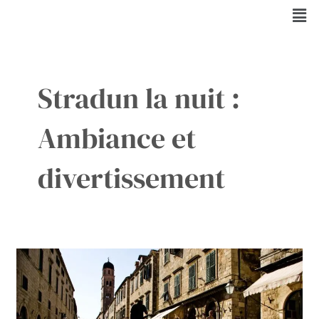
Aller
Men
au
contenu
Stradun la nuit :
Ambiance et
divertissement
Stradun
:
La
Rue
Majestueuse