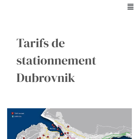
Aller
Men
au
contenu
Tarifs de
stationnement
Dubrovnik
Où
garer
à
Dubrovnik
?