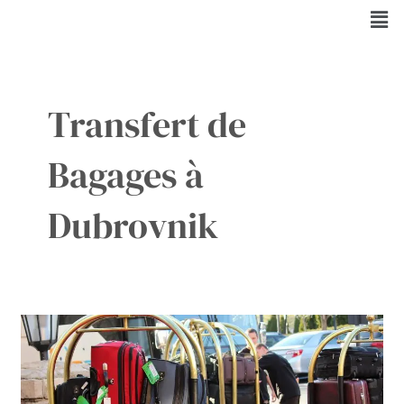
Aller
Men
au
contenu
Transfert de
Bagages à
Dubrovnik
La
garde
de
valises
à