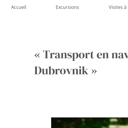
Aller
Accueil
Excursions
Visites à
au
contenu
« Transport en nav
Dubrovnik »
Transfert
de