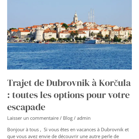
Dubrovnik
à
Korčula
:
toutes
les
options
pour
votre
escapade
Trajet de Dubrovnik à Korčula
: toutes les options pour votre
escapade
Laisser un commentaire
/
Blog
/
admin
Bonjour à tous , Si vous êtes en vacances à Dubrovnik et
que vous avez envie de découvrir une autre perle de