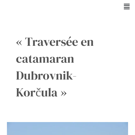
Aller
Men
au
contenu
« Traversée en
catamaran
Dubrovnik-
Korčula »
Trajet
de