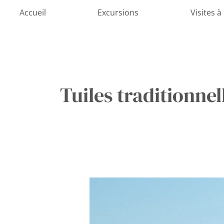
Aller
Accueil
Excursions
Visites à
au
contenu
Tuiles traditionne
Au
sommet
de
la