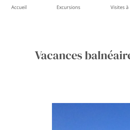
Aller
Accueil
Excursions
Visites à
au
contenu
Vacances balnéaire
Tranquillité
de
Cavtat