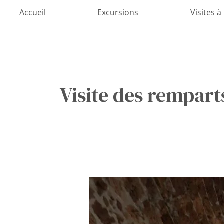
Aller
Accueil
Excursions
Visites à
au
contenu
Visite des rempart
Explorez
les
remparts
ouest