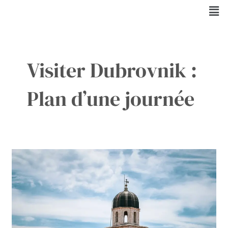
Aller
Men
au
contenu
Visiter Dubrovnik :
Plan d’une journée
Découvrez
Dubrovnik
en
1
Journée
:
Guide