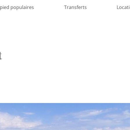
 pied populaires
Transferts
Locat
t