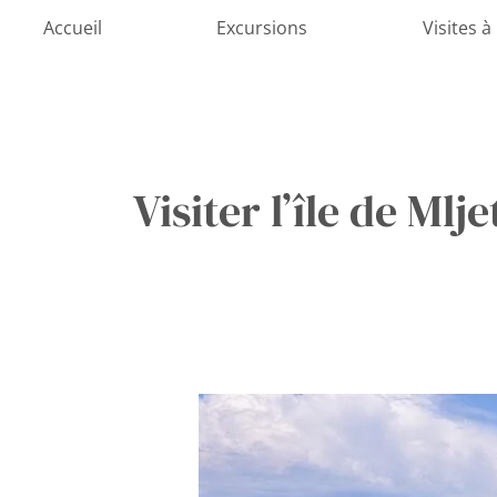
Aller
Accueil
Excursions
Visites à
au
contenu
Visiter l’île de Mlje
L’île
de
Mljet
: