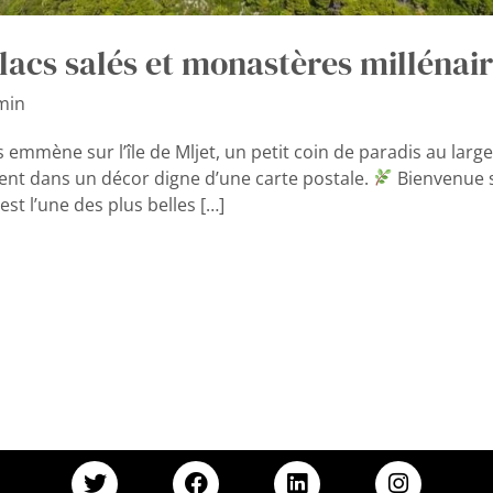
e lacs salés et monastères millénai
min
s emmène sur l’île de Mljet, un petit coin de paradis au lar
trent dans un décor digne d’une carte postale.
Bienvenue su
st l’une des plus belles […]
T
F
L
I