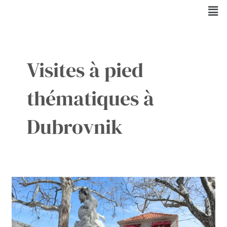
Aller
Men
au
contenu
Visites à pied
thématiques à
Dubrovnik
Découvrez
Dubrovnik
à
Pied