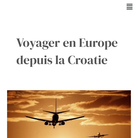
Aller
Men
au
contenu
Voyager en Europe
depuis la Croatie
Croatie
:
Adieu
aux
contrôles
aériens
vers