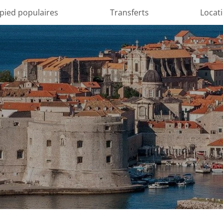
 pied populaires
Transferts
Locat