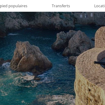
 pied populaires
Transferts
Locat