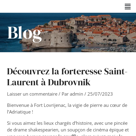
Aller
Navigation
Men
au
des
contenu
articles
Blog
Découvrez la forteresse Saint-
Laurent à Dubrovnik
Laisser un commentaire
/ Par
admin
/
25/07/2023
Bienvenue à Fort Lovrijenac, la vigie de pierre au cœur de
l’Adriatique !
Si vous aimez les lieux chargés d’histoire, avec une pincée
de drame shakespearien, un soupçon de cinéma épique et