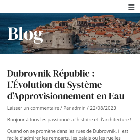
Aller
Navigation
Men
au
des
contenu
articles
Blog
Dubrovnik Républic :
L’Évolution du Système
d’Approvisionnement en Eau
Laisser un commentaire
/ Par
admin
/
22/08/2023
Bonjour à tous les passionnés d’histoire et d’architecture !
Quand on se promène dans les rues de Dubrovnik, il est
facile d’admirer les remparts, les palais ou les ruelles