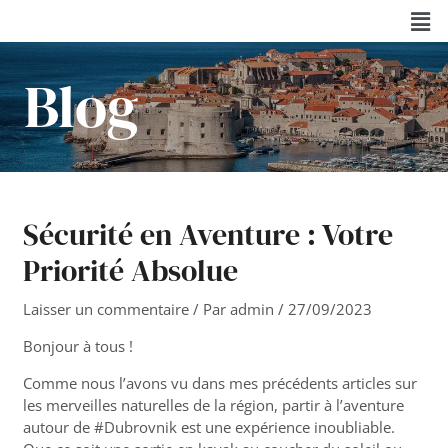
Aller
Navigation
Men
au
des
contenu
articles
Blog
Sécurité en Aventure : Votre
Priorité Absolue
Laisser un commentaire
/ Par
admin
/
27/09/2023
Bonjour à tous !
Comme nous l’avons vu dans mes précédents articles sur
les merveilles naturelles de la région, partir à l’aventure
autour de #Dubrovnik est une expérience inoubliable.