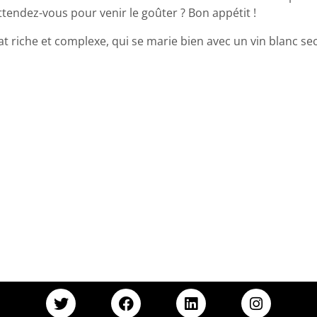
ttendez-vous pour venir le goûter ? Bon appétit !
lat riche et complexe, qui se marie bien avec un vin blanc sec 
T
F
L
I
w
a
i
n