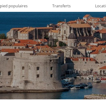
 pied populaires
Transferts
Locat