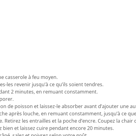
une casserole à feu moyen.
tes-les revenir jusqu’à ce qu’ils soient tendres.
 pendant 2 minutes, en remuant constamment.
aporer.
on de poisson et laissez-le absorber avant d’ajouter une au
che après louche, en remuant constamment, jusqu’à ce que le
 Retirez les entrailles et la poche d’encre. Coupez la chair
ez bien et laissez cuire pendant encore 20 minutes.
râpé, salez et poivrez selon votre goût.