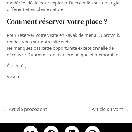
modérée idéale pour explorer Dubrovnik sous un angle
différent et en pleine nature.
Comment réserver votre place ?
Pour réserver votre visite en kayak de mer à Dubrovnik,
rendez-vous sur notre
site web
.
Ne manquez pas cette opportunité exceptionnelle de
découvrir Dubrovnik de manière unique et mémorable.
À bientôt,
Vesna
←
Article précédent
Article suivant
→
T
F
L
I