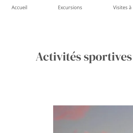
Aller
Accueil
Excursions
Visites à
au
contenu
Activités sportive
Explorez
la
Perle
de