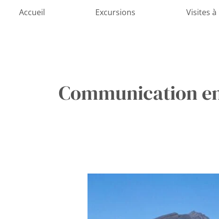
Aller
Accueil
Excursions
Visites à
au
contenu
Communication en
Sécurité
en
Aventure
: