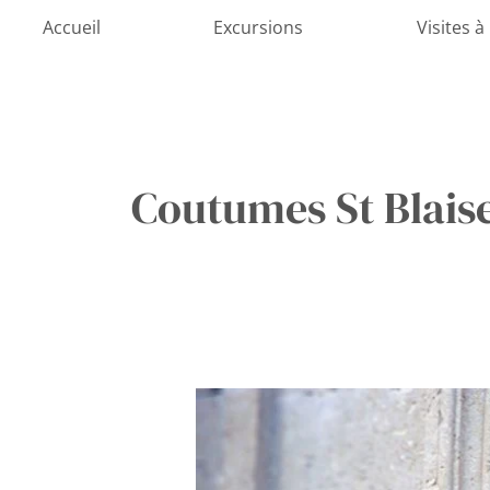
Aller
Accueil
Excursions
Visites à
au
contenu
Coutumes St Blais
Sous
le
Charme
de