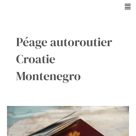
Aller
Men
au
contenu
Péage autoroutier
Croatie
Montenegro
Frontières
entre
la
Croatie
et