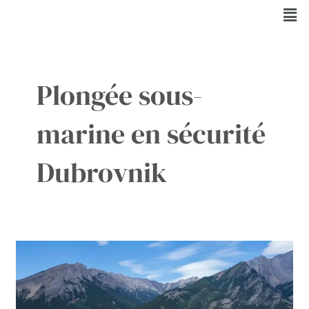
Aller
Men
au
contenu
Plongée sous-
marine en sécurité
Dubrovnik
Sécurité
en
Aventure
:
Votre