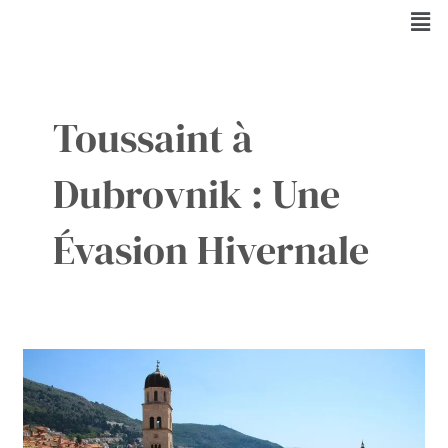
Aller
Men
au
contenu
Toussaint à
Dubrovnik : Une
Évasion Hivernale
Dubrovnik
en
Hiver
:
Traditions