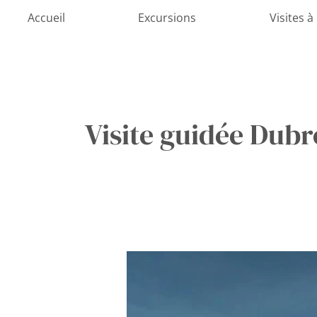
Aller
Accueil
Excursions
Visites à
au
contenu
Visite guidée Dub
Quelles
sont
les
meilleures